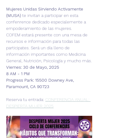
Mujeres Unidas Sirviendo Activamente 
(MUSA)
 te invitan a participar en esta 
confenrence dedicado especialemente a 
empoderamiento de las mujeres. 
COFEM estará presente con una mesa de 
recursos e información para todas las 
participates. Será un día lleno de 
información importantes como Medicina 
General, Nutrición, Psicología y mucho más.
Viernes: 30 de Mayo, 2025
8 AM - 1 PM
Progress Park: 15500 Downey Ave, 
Paramount, CA 90723
Reserva tu entrada: 
CONFERENCIA ANUAL: 
DESPIERTA MUJER 2025