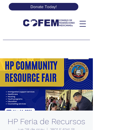
Donate Today!
HP Feria de Recursos
jue 28 de may
  |  
3801 E 61st St