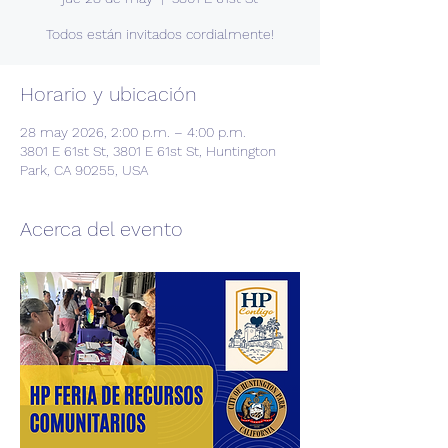
Todos están invitados cordialmente!
Horario y ubicación
28 may 2026, 2:00 p.m. – 4:00 p.m.
3801 E 61st St, 3801 E 61st St, Huntington
Park, CA 90255, USA
Acerca del evento