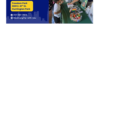
Compartir este evento
Consejo de Federaciones
Mexicanas en Norteamérica
admin@cofem.org
(213) 417-8390