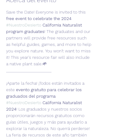
Acerca del evento
Save the Date! Everyone is invited to this 
free event to celebrate the 2024 
#NuestroDesierto
 California Naturalist 
program graduates
! The graduates and our 
partners will provide free resources such 
as helpful guides, games, and more to help 
you explore nature. You won't want to miss 
it! This year's resource fair will also include 
a native plant sale.🌱
_____________________ 
¡Aparte la fecha! ¡Todos están invitados a 
este 
evento gratuito para celebrar los 
graduados del programa 
#NuestroDesierto
 California Naturalist 
2024
! Los graduados y nuestros socios 
proporcionarán recursos gratuitos como 
guías útiles, juegos y más para ayudarlo a 
explorar la naturaleza. No querrá perderse! 
La feria de recursos de este año también 