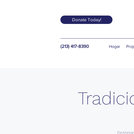
Donate Today!
(213) 417-8390
Hogar
Proj
Tradici
Festeja