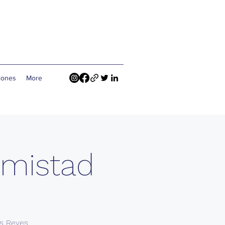
ciones
More
 Amistad
os Reyes