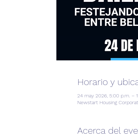
Horario y ubic
24 may 2026, 5:00 p.m. – 1
Newstart Housing Corporat
Acerca del ev