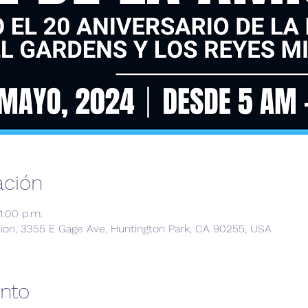
ación
1:00 p.m.
ion, 3355 E Gage Ave, Huntington Park, CA 90255, USA
ento