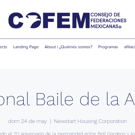
ects
Landing Page
About | ¿Quiénes somos?
Programas
afilia
onal Baile de la
dom 24 de may
  |  
Newstart Housing Corporation
ndo el 20 aniversario de la Hermandad entre Bell Gardens y l