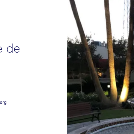
e de
.org