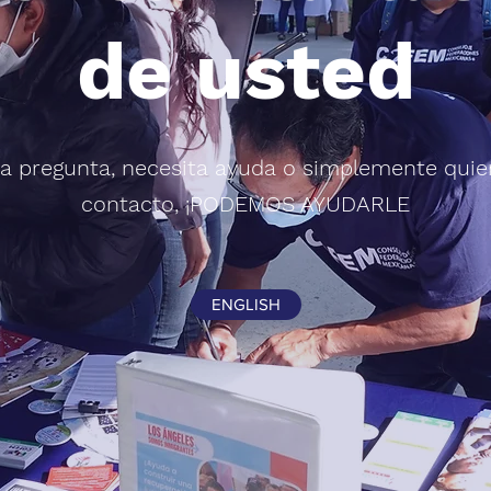
de usted
una pregunta, necesita ayuda o simplemente quie
contacto, ¡PODEMOS AYUDARLE
ENGLISH