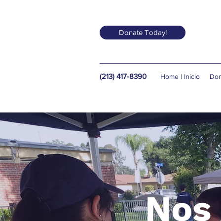
Donate Today!
(213) 417-8390
Home | Inicio
Don
Nos 