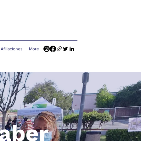
| Afiliaciones
More
saber